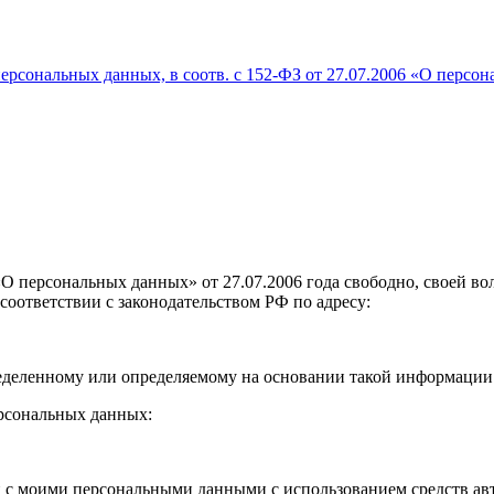
рсональных данных, в соотв. с 152-ФЗ от 27.07.2006 «О персон
 персональных данных» от 27.07.2006 года свободно, своей вол
соответствии с законодательством РФ по адресу:
еделенному или определяемому на основании такой информации
рсональных данных:
с моими персональными данными с использованием средств авто