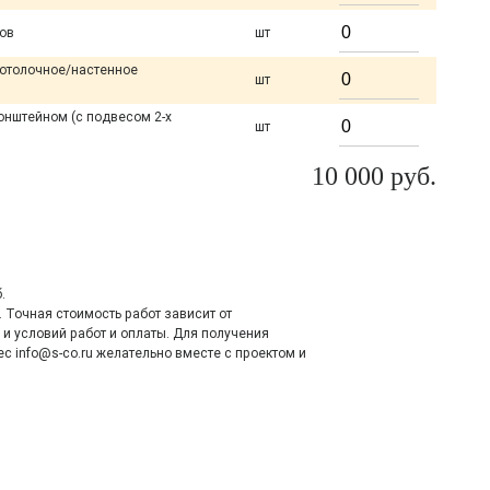
ров
шт
потолочное/настенное
шт
онштейном (с подвесом 2-х
шт
10 000
руб.
.
 Точная стоимость работ зависит от
и условий работ и оплаты. Для получения
с info@s-co.ru желательно вместе с проектом и