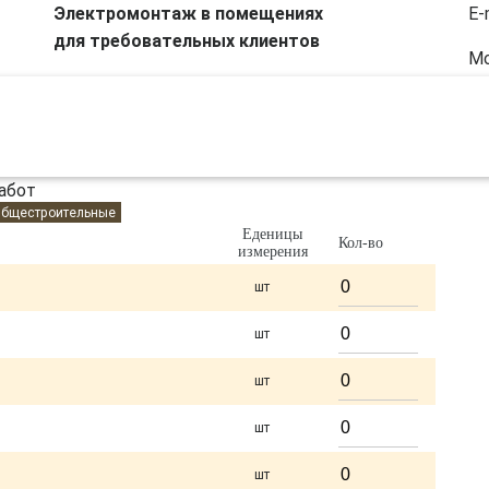
E-
Электромонтаж в помещениях
для требовательных клиентов
Мо
Электромонтаж
Услуги и ТО
абот
бщестроительные
Еденицы
Кол-во
измерения
шт
шт
шт
шт
шт